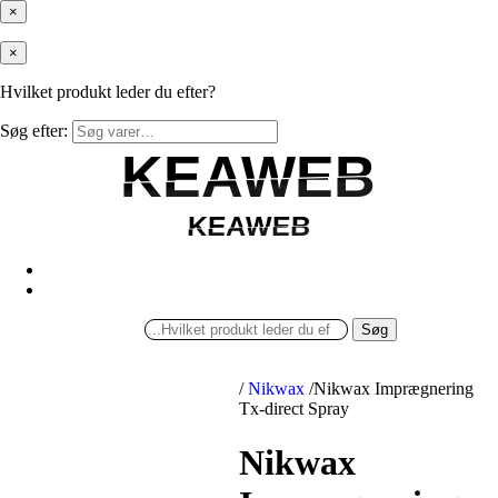
×
×
Hvilket produkt leder du efter?
Søg efter:
KEAWEB
KEAWEB
KEAWEB
KEAWEB
Søg
/
Nikwax
/
Nikwax Imprægnering
Tx-direct Spray
Nikwax