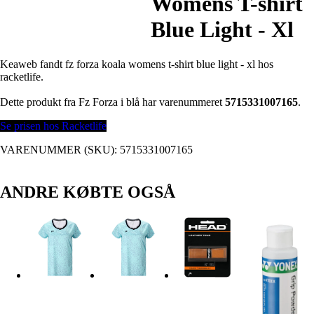
Womens T-shirt
Blue Light - Xl
Keaweb fandt fz forza koala womens t-shirt blue light - xl hos
racketlife.
Dette produkt fra Fz Forza i blå har varenummeret
5715331007165
.
Se prisen hos Racketlife
VARENUMMER (SKU):
5715331007165
ANDRE KØBTE OGSÅ