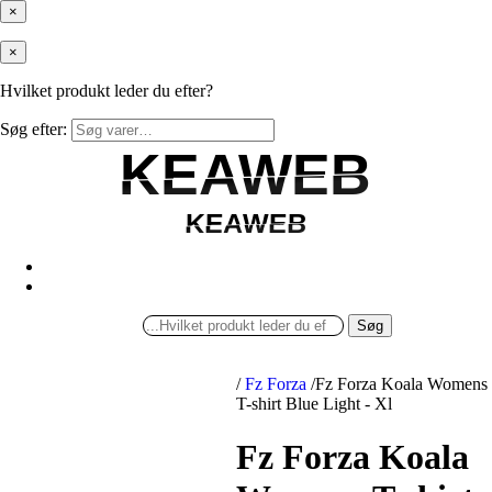
×
×
Hvilket produkt leder du efter?
Søg efter:
KEAWEB
KEAWEB
KEAWEB
KEAWEB
Søg
/
Fz Forza
/
Fz Forza Koala Womens
T-shirt Blue Light - Xl
Fz Forza Koala